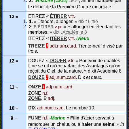
Histoire
(1914)
1914, année marquée par
#
le début de la Première Guerre mondiale.
ETIREZ
<
ÉTIRER
v.tr.
13 =
«
Étendre, allonger.
»
dixit
Littré
«
S'allonger en étendant les
S'ÉTIRER
v.pr.
membres.
»
dixit
Académie 8
ITEREZ
<
ITÉRER
v.tr.
Vieux
#
TREIZE
/
adj.num.card.
Trente-neuf divisé par
trois.
DOUEZ
<
DOUER
v.tr.
«
Pourvoir de qualités.
12 =
Il ne se dit qu'en parlant des Avantages qu'on
reçoit du Ciel, de la nature.
»
dixit
Académie 8
DOUZE
/
adj.num.card.
Dix et deux.
ONZE
/
adj.num.card.
11 =
ZONE
n.f.
ZONÉ
,
E
adj.
DIX
adj.num.card.
Le nombre 10.
10 =
FUNE
n.f.
Marine
«
Filin
d'acier servant à
9 =
#
remorquer un chalut, ou à
haler
une
seine
.
»
in