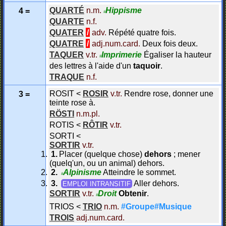
QUARTÉ
n.m.
Hippisme
4 =
#
QUARTE
n.f.
QUATER
/
adv.
Répété quatre fois.
QUATRE
/
adj.num.card.
Deux fois deux.
TAQUER
v.tr.
Imprimerie
Égaliser la hauteur
#
des lettres à l'aide d'un
taquoir
.
TRAQUE
n.f.
ROSIT
<
ROSIR
v.tr.
Rendre rose, donner une
3 =
teinte rose à.
RÖSTI
n.m.pl.
ROTIS
<
RÔTIR
v.tr.
SORTI
<
SORTIR
v.tr.
Placer (quelque chose)
dehors
; mener
(quelq'un, ou un animal) dehors.
Alpinisme
Atteindre le sommet.
#
Aller dehors.
EMPLOI INTRANSITIF
SORTIR
v.tr.
Droit
Obtenir
.
#
TRIOS
<
TRIO
n.m.
#Groupe#Musique
TROIS
adj.num.card.