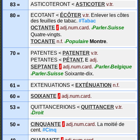
ASTICOTERONT
<
ASTICOTER
v.tr.
83 =
ECOTANT
<
ÉCÔTER
v.tr.
Enlever les côtes
80 =
des feuilles de tabac.
#Tabac
OCTANTE
/
adj.num.card.
Parler
Suisse
#
#
Quatre-vingts.
TOCANTE
n.f.
Populaire
Montre
.
#
PATENTES
<
PATENTER
v.tr.
70 =
PETANTES
<
PÉTANT
,
E
adj.
SEPTANTE
/
adj.num.card.
Parler
Belgique
#
#
Parler
Suisse
Soixante-dix.
#
#
EXTENUATIONS
<
EXTÉNUATION
n.f.
61 =
SOIXANTE
/
adj.num.card.
60 =
QUITTANCERIONS
<
QUITTANCER
v.tr.
53 =
Droit
#
CINQUANTE
/
adj.num.card.
La moitié de
50 =
cent.
#Cinq
QUARANTE
/
adj.num.card.