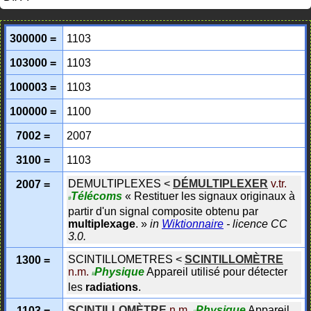
300000 =
1103
103000 =
1103
100003 =
1103
100000 =
1100
7002 =
2007
3100 =
1103
DEMULTIPLEXES
<
DÉMULTIPLEXER
v.tr.
2007 =
Télécoms
«
Restituer les signaux originaux à
#
partir d'un signal composite obtenu par
multiplexage
.
»
in
Wiktionnaire
- licence CC
3.0.
SCINTILLOMETRES
<
SCINTILLOMÈTRE
1300 =
n.m.
Physique
Appareil utilisé pour détecter
#
les
radiations
.
SCINTILLOMÈTRE
n.m.
Physique
Appareil
1103 =