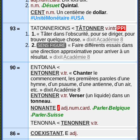
n.m.
Désuet
Quintal
.
#
CENT
n.m.
Un centième de
dollar
.
#UnitéMonétaire
#USA
TATONNERIONS
<
TÂTONNER
v.intr.
PPI
93 =
«
Tâter dans l'obscurité, pour se diriger, pour
trouver quelque chose.
»
dixit
Académie 8
«
Faire différents essais dans
SENS FIGURÉ
une direction approximative pour arriver à un
résultat.
»
dixit
Académie 8
ENTONNA
<
90 =
ENTONNER
v.tr.
«
Chanter
le
commencement, les premières paroles d'une
hymne, d'un psaume, d'une antienne, d'un air,
etc.
»
dixit
Académie 8
ENTONNER
v.tr.
Verser
(un liquide) dans un
tonneau
.
NONANTE
/
adj.num.card.
Parler
Belgique
#
#
Parler
Suisse
#
#
TENONNA
<
TENONNER
v.tr.
COEXISTANT
,
E
adj.
86 =