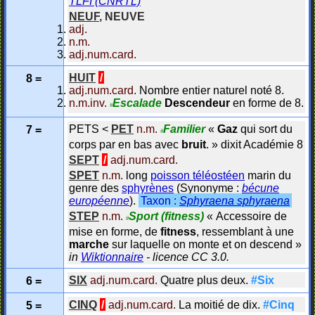
TLFI (CNRTL)
NEUF
,
NEUVE
adj.
n.m.
adj.num.card.
HUIT
/
8 =
adj.num.card.
Nombre entier naturel noté 8.
n.m.inv.
Escalade
Descendeur
en forme de 8.
#
PETS
<
PET
n.m.
Familier
«
Gaz
qui sort du
7 =
#
corps par en bas avec
bruit
.
»
dixit
Académie 8
SEPT
/
adj.num.card.
SPET
n.m.
long
poisson téléostéen
marin du
genre des
sphyrènes
(Synonyme :
bécune
européenne
)
.
Taxon :
Sphyraena sphyraena
STEP
n.m.
Sport
(fitness)
«
Accessoire de
#
mise en forme, de
fitness
, ressemblant à une
marche
sur laquelle on monte et on descend
»
in
Wiktionnaire
- licence CC 3.0.
SIX
adj.num.card.
Quatre plus deux.
#Six
6 =
CINQ
/
adj.num.card.
La moitié de dix.
#Cinq
5 =