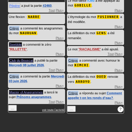
Le mot-dièse
#Jeu
a été appliqué au
mot
GOBILLE
.
Pépère
a joué la partie
#2460
.
Tout
Plus+
Plus+
Une flexion :
NARRE
L'étymologie du mot
FUSIONNER
a
été modifiée.
Plus+
Crisyx
a commenté les anagrammes
du mot
NAURUAN
.
La définition du mot
GENS
a été
Plus+
remaniée.
Plus+
Swebble
a commenté le zéro
RILLETTE
.
Le mot
RACIALISME
a été ajouté.
Plus+
Tout
Plus+
Club du Bouscat
a publié la partie
Crisyx
a commenté avec humour le
Mercredi 08 juillet 2026
.
mot
KIMCHI
.
Tout
Plus+
Plus+
Crisyx
a commenté la partie
Mercredi
La définition du mot
OUED
renvoie
03 juin 2026
.
vers
ARROYO
.
Plus+
Plus+
Master of Anagrammes
a lancé le
Crisyx
a répondu au sujet
Comment
sujet
Prénoms anagrammes
.
appelle t-on les ronds d'eau?
.
Tout
Plus+
Plus+
…
…
?
voir toute l'activité