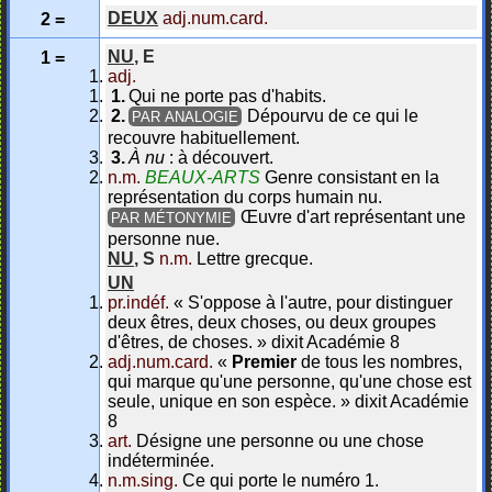
DEUX
adj.num.card.
2 =
NU
,
E
1 =
adj.
Qui ne porte pas d'habits.
Dépourvu de ce qui le
PAR ANALOGIE
recouvre habituellement.
À nu
: à découvert.
n.m.
BEAUX-ARTS
Genre consistant en la
représentation du corps humain nu.
Œuvre d'art représentant une
PAR MÉTONYMIE
personne nue.
NU
,
S
n.m.
Lettre grecque.
UN
pr.indéf.
«
S'oppose à l'autre, pour distinguer
deux êtres, deux choses, ou deux groupes
d'êtres, de choses.
»
dixit
Académie 8
adj.num.card.
«
Premier
de tous les nombres,
qui marque qu'une personne, qu'une chose est
seule, unique en son espèce.
»
dixit
Académie
8
art.
Désigne une personne ou une chose
indéterminée.
n.m.sing.
Ce qui porte le numéro 1.