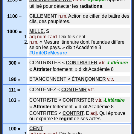
#
utilisé pour détecter les
radiations
.
CILLEMENT
n.m.
Action de ciller, de battre des
1100 =
cils, des paupières.
MILLE
,
S
1000 =
adj.num.card.
Dix fois cent.
n.m.
«
Mesure itinéraire dont l'étendue diffère
selon les pays.
»
dixit
Académie 8
#UnitéDeMesure
CONTRISTES
<
CONTRISTER
v.tr.
Littéraire
300 =
#
«
Attrister
fortement.
»
dixit
Académie 8
ETANCONNENT
<
ÉTANÇONNER
v.tr.
190 =
CONTENEZ
<
CONTENIR
v.tr.
111 =
CONTRISTE
<
CONTRISTER
v.tr.
Littéraire
103 =
#
«
Attrister
fortement.
»
dixit
Académie 8
CONTRITES
<
CONTRIT
,
E
adj.
Qui éprouve
ou exprime le
regret
de ses actes.
CENT
100 =
adj.num.card.
Dix fois dix.