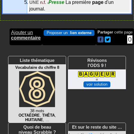
Presse
La première
page
d'un
UNE
n.f.
#
journal.
Ajouter un
Partager
cette page
Proposer un
lien externe
commentaire
0
Liste thématique
Révisons
l'ODS 9 !
Vocabulaire du chiffre 8
B
A
G
U
E
U
R
=
voir solution
38 mots
OCTAÈDRE
,
THÊTA
,
HUITAINE
, …
Quoi de beau
Et sur le reste du site …
niveau Scrabble ?